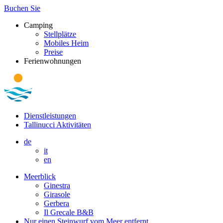
Buchen Sie
Camping
Stellplätze
Mobiles Heim
Preise
Ferienwohnungen
Dienstleistungen
Tallinucci Aktivitäten
de
it
en
Meerblick
Ginestra
Girasole
Gerbera
Il Grecale B&B
Nur einen Steinwurf vom Meer entfernt