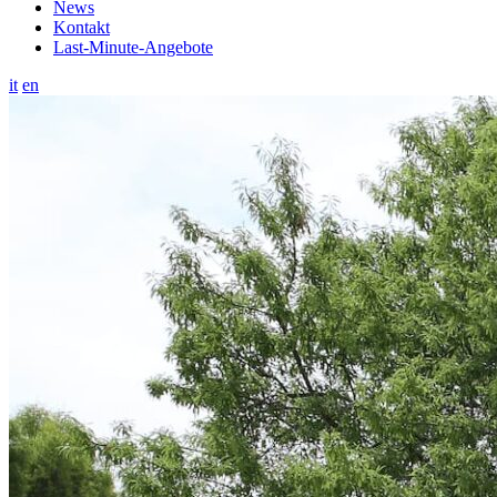
News
Kontakt
Last-Minute-Angebote
it
en