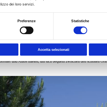
lizzo dei loro servizi.
Preferenze
Statistiche
räumt haben
er Campingplatz Tallinucci eine Vereinbarung mit zwei örtlichen Unter
Accetta selezionati
oller und Autos mieten, um sich bequem zwischen den schönen Orten 