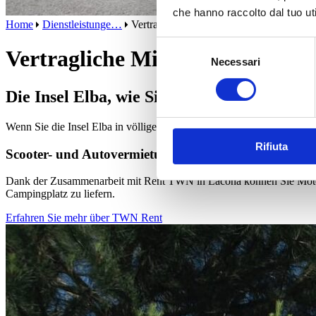
che hanno raccolto dal tuo uti
Home
Dienstleistunge…
Vertragliche Mieten
Selezione
Vertragliche Mieten
Necessari
del
consenso
Die Insel Elba, wie Sie sie sich immer ert
Wenn Sie die Insel Elba in völliger Freiheit erkunden möchten, hat d
Rifiuta
Scooter- und Autovermietung
Dank der Zusammenarbeit mit Rent TWN in Lacona können Sie Motorr
Campingplatz zu liefern.
Erfahren Sie mehr über TWN Rent