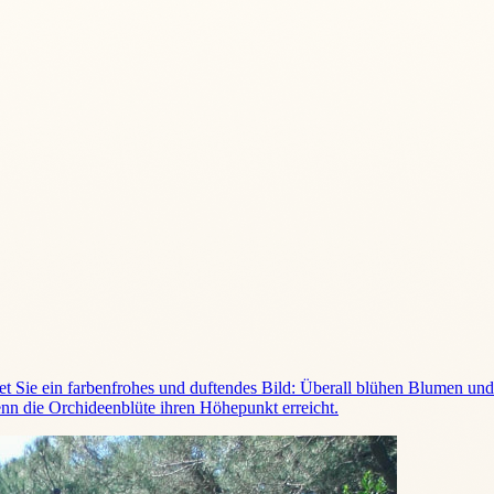
 Sie ein farbenfrohes und duftendes Bild: Überall blühen Blumen und
enn die Orchideenblüte ihren Höhepunkt erreicht.