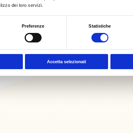
Entspannung und Verbundenheit mit der Natur. Genau aus diesem Grund b
lizzo dei loro servizi.
f den Pfaden handelt, einen Vormittag bei der Olivenernte und der Ve
n und die Insel Elba als eine große Familie zu erleben. Wir teilen Ab
miert zu bleiben und kein einziges Ereignis zu verpassen!
Preferenze
Statistiche
Accetta selezionati