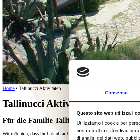
Home
Tallinucci Aktivitäten
Consenso
Tallinucci Aktivitäten
Questo sito web utilizza i c
Für die Familie Tallinucci ist die Insel Elb
Utilizziamo i cookie per perso
nostro traffico. Condividiamo 
Wir möchten, dass Ihr Urlaub auf der Insel Elba unvergesslich und al
di analisi dei dati web, pubbl