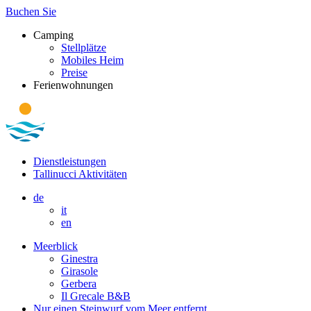
Buchen Sie
Camping
Stellplätze
Mobiles Heim
Preise
Ferienwohnungen
Dienstleistungen
Tallinucci Aktivitäten
de
it
en
Meerblick
Ginestra
Girasole
Gerbera
Il Grecale B&B
Nur einen Steinwurf vom Meer entfernt