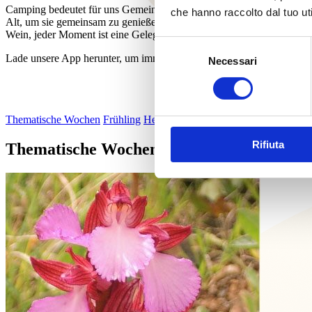
Camping bedeutet für uns Gemeinschaft, Entdeckung, Staunen, Ruhe, 
che hanno raccolto dal tuo uti
Alt, um sie gemeinsam zu genießen: ob es sich um eine Wanderung au
Wein, jeder Moment ist eine Gelegenheit, zusammenzukommen, zu lache
Selezione
Lade unsere App herunter, um immer über den Aktivitätskalender infor
Necessari
del
consenso
Thematische Wochen
Frühling
Herbst
Meer und Sport
Rifiuta
Thematische Wochen