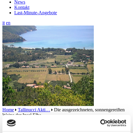
News
Kontakt
Last-Minute-Angebote
it
en
Home
Tallinucci Akti…
Die ausgezeichneten, sonnengereiften
Weine der Insel Elba
Die ausgezeichneten,