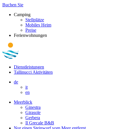
Buchen Sie
Camping
Stellplätze
Mobiles Heim
Preise
Ferienwohnungen
Dienstleistungen
Tallinucci Aktivitäten
de
it
en
Meerblick
Ginestra
Girasole
Gerbera
Il Grecale B&B
Nur einen Steinwurf vom Meer entfernt