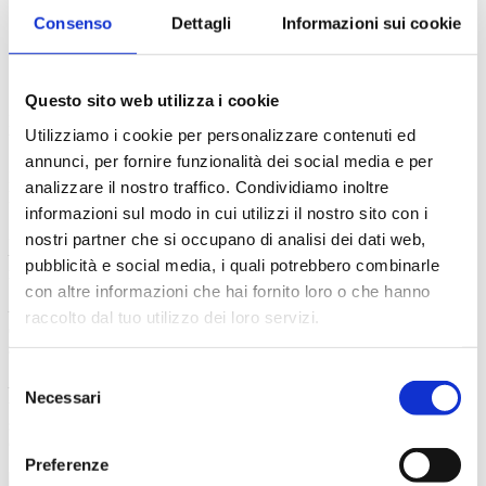
sonnengereiften Weine der
Consenso
Dettagli
Informazioni sui cookie
Insel Elba
Questo sito web utilizza i cookie
Der Monat September ist in der bäuerlichen Tradition der Insel der
Utilizziamo i cookie per personalizzare contenuti ed
Weinlese und der Kunst der Weinherstellung gewidmet.
annunci, per fornire funzionalità dei social media e per
Die reichhaltige und abwechslungsreiche Küche Elbas wird von
analizzare il nostro traffico. Condividiamo inoltre
hervorragenden, in der Sonne der Insel gereiften Weinen begleitet.
informazioni sul modo in cui utilizzi il nostro sito con i
Zu den bekanntesten gehören:
nostri partner che si occupano di analisi dei dati web,
– Elba Ansonica
pubblicità e social media, i quali potrebbero combinarle
mit einer mehr oder weniger tiefen strohgelben bis goldenen Farbe;
con altre informazioni che hai fornito loro o che hanno
– Elba Moscato
raccolto dal tuo utilizzo dei loro servizi.
der als „Meditationswein“ bezeichnet wird und aus ausgewählten,
an der Luft getrockneten Moscato-Trauben hergestellt wird;
Selezione
– Elba Aleatico
Necessari
del
von dunkelrubinroter Farbe, mit intensivem Aroma und einem
süßlichen bis süßen, vollmundigen, würzigen und harmonischen
consenso
Geschmack.
Preferenze