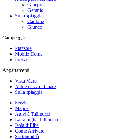
Ginepro
Geranio
Sulla spiaggia
Cantone
Giunco
Campeggio
Piazzole
Mobile Home
Prezzi
Appartamenti
Vista Mare
A due passi dal mare
Sulla spiaggia
Servizi
Mappa
Attività Tallinucci
La famiglia Tallinucci
Isola d’Elba
Come Arrivare
Sostenibilità