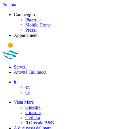
Prenota
Campeggio
Piazzole
Mobile Home
Prezzi
Appartamenti
Servizi
Attività Tallinucci
it
en
de
Vista Mare
Ginestra
Girasole
Gerbera
Il Grecale B&B
A due passi dal mare