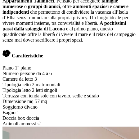
Appartamenti Tallinucci
. Pensato per accogliere
famiglie
numerose
o
gruppi di amici
, offre
ambienti spaziosi
e
camere
indipendenti
che permettono di condividere la vacanza all’Isola
d’Elba senza rinunciare alla propria privacy. Un luogo ideale per
vivere momenti insieme, tra convivialità e libertà.
A pochissimi
passi dalla spiaggia di Lacona
e al primo piano, questo
quadrilocale offre la libertà di vivere il mare e il relax del campeggio
senza mai dover sacrificare i propri spazi.
Caratteristiche
Piano
1° piano
Numero persone
da 4 a 6
Camere da letto
3
Tipologia letto
2 matrimoniali
Tipologia letto
2 letti singoli
Terrazza con tenda sole
con tavolo, sedie e sdraio
Dimensione mq
57 mq
Soggiorno
divano
Bagno
1
Doccia
box doccia
Animali ammessi
sì