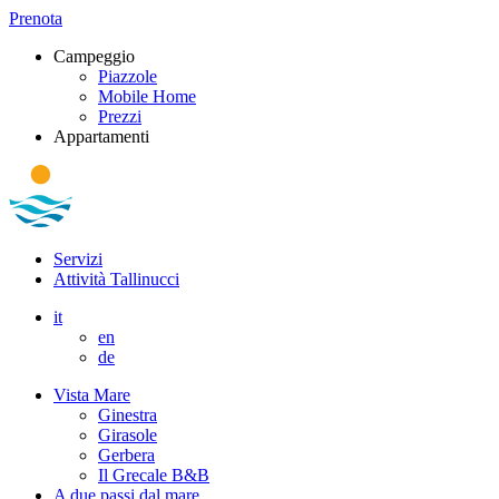
Prenota
Campeggio
Piazzole
Mobile Home
Prezzi
Appartamenti
Servizi
Attività Tallinucci
it
en
de
Vista Mare
Ginestra
Girasole
Gerbera
Il Grecale B&B
A due passi dal mare