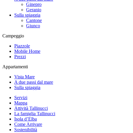
Ginepro
Geranio
Sulla spiaggia
Cantone
Giunco
Campeggio
Piazzole
Mobile Home
Prezzi
Appartamenti
Vista Mare
A due passi dal mare
Sulla spiaggia
Servizi
Mappa
Attività Tallinucci
La famiglia Tallinucci
Isola d’Elba
Come Arrivare
Sostenibilità