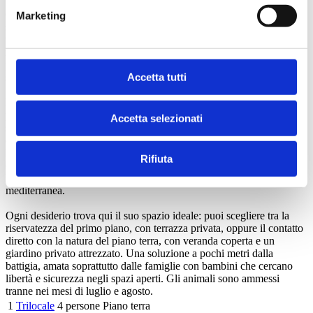
Gli Appartamenti Girasole offrono un’accoglienza radiosa con vista
Marketing
sulla spiaggia di sabbia di Lacona e sono pensati soprattutto per chi
viaggia in famiglia e desidera vivere il mare con semplicità e libertà:
indipendenti e funzionali, sono soleggiati tutto il giorno e progettati
per garantirti una vacanza all’Isola d’Elba che unisca il relax della
Accetta tutti
spiaggia di sabbia bianca di Lacona e l’energia outdoor.
La maggior parte degli appartamenti può ospitare fino a quattro
persone, rendendoli ideali per genitori con bambini che cercano
Accetta selezionati
spazi comodi, una cucina attrezzata e l’autonomia di una vera casa
durante la vacanza all’Isola d’Elba.
Intorno si estende la natura del golfo: dal Girasole partono
Rifiuta
direttamente i sentieri che portano verso Barbatoia, Serra al Pero e
Mulino a Vento, per una passeggiata tra mare e macchia
mediterranea.
Ogni desiderio trova qui il suo spazio ideale: puoi scegliere tra la
riservatezza del primo piano, con terrazza privata, oppure il contatto
diretto con la natura del piano terra, con veranda coperta e un
giardino privato attrezzato. Una soluzione a pochi metri dalla
battigia, amata soprattutto dalle famiglie con bambini che cercano
libertà e sicurezza negli spazi aperti. Gli animali sono ammessi
tranne nei mesi di luglio e agosto.
1
Trilocale
4 persone
Piano terra