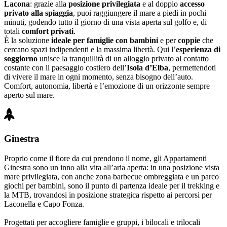
Lacona
: grazie alla
posizione privilegiata
e al doppio
accesso
privato alla spiaggia
, puoi raggiungere il mare a piedi in pochi
minuti, godendo tutto il giorno di una vista aperta sul golfo e, di
totali
comfort privati
.
È la soluzione
ideale per famiglie con bambini
e per
coppie
che
cercano spazi indipendenti e la massima libertà. Qui l’
esperienza di
soggiorno
unisce la tranquillità di un alloggio privato al contatto
costante con il paesaggio costiero dell’
Isola d’Elba
, permettendoti
di vivere il mare in ogni momento, senza bisogno dell’auto.
Comfort, autonomia, libertà e l’emozione di un orizzonte sempre
aperto sul mare.
Ginestra
Proprio come il fiore da cui prendono il nome, gli Appartamenti
Ginestra sono un inno alla vita all’aria aperta: in una posizione vista
mare privilegiata, con anche zona barbecue ombreggiata e un parco
giochi per bambini, sono il punto di partenza ideale per il trekking e
la MTB, trovandosi in posizione strategica rispetto ai percorsi per
Laconella e Capo Fonza.
Progettati per accogliere famiglie e gruppi, i bilocali e trilocali