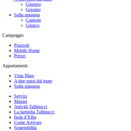
Ginepro
Geranio
Sulla spiaggia
Cantone
Giunco
Campeggio
Piazzole
Mobile Home
Prezzi
Appartamenti
Vista Mare
A due passi dal mare
Sulla spiaggia
Servizi
Mappa
Attività Tallinucci
La famiglia Tallinucci
Isola d’Elba
Come Arrivare
Sostenibilità