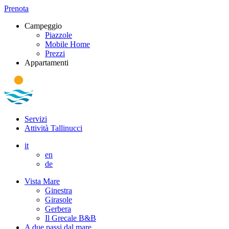
Prenota
Campeggio
Piazzole
Mobile Home
Prezzi
Appartamenti
Servizi
Attività Tallinucci
it
en
de
Vista Mare
Ginestra
Girasole
Gerbera
Il Grecale B&B
A due passi dal mare