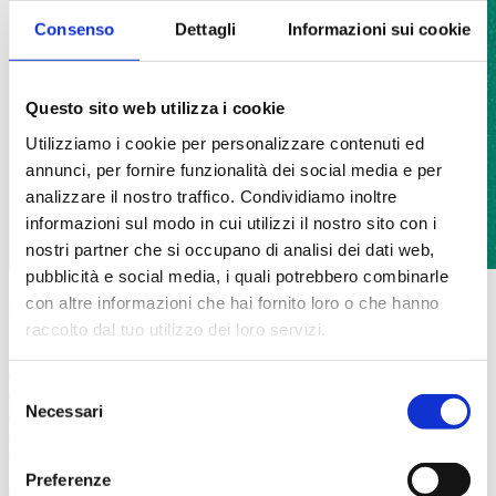
Consenso
Dettagli
Informazioni sui cookie
Questo sito web utilizza i cookie
Utilizziamo i cookie per personalizzare contenuti ed
annunci, per fornire funzionalità dei social media e per
analizzare il nostro traffico. Condividiamo inoltre
informazioni sul modo in cui utilizzi il nostro sito con i
nostri partner che si occupano di analisi dei dati web,
pubblicità e social media, i quali potrebbero combinarle
con altre informazioni che hai fornito loro o che hanno
L’Isola di Montecristo sullo sfondo
raccolto dal tuo utilizzo dei loro servizi.
Sulla terrazza o nel giardino con vista mare, lasciati avvolgere dal
dolce suono delle onde. Nei bilocali Cantone e Giunco, situati
Selezione
direttamente sulla spiaggia del Camping Tallinucci, ogni istante
Necessari
del
diventa esclusivo: il mare è la colonna sonora delle tue giornate, il
sole che filtra tra le tende ti sveglia dolcemente, e la sera, sotto il
consenso
cielo stellato, ti accompagna nei sogni.
Preferenze
Qui il confine tra casa e mare diventa un dettaglio invisibile: puoi