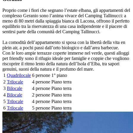
Proprio come i fiori che segnano l’estate elbana, gli appartamenti del
complesso Geranio sono l’anima vivace del Camping Tallinucci: a
meno di 80 metri dalla spiaggia bianca di Lacona, offrono il perfetto
equilibrio tra la riservatezza di una casa indipendente e il piacere di
sentirsi parte della comunità del Camping Tallinucci.
La comodità dell’appartamento si sposa con la libertà della vita en
plein air, a pochi passi dall’orto biologico e dall’area barbecue.
Con le loro ampie terrazze coperte immerse nel verde, questi alloggi
pet friendly sono il rifugio ideale per famiglie e coppie che vogliono
riscoprire il ritmo lento della natura dell’Isola d’Elba, tra sapori
genuini, suoni della natura e il profumo del mare.
1
Quadrilocale
6 persone
1° piano
2
Trilocale
4 persone
Piano terra
3
Bilocale
4 persone
Piano terra
4
Bilocale
2 persone
Piano terra
5
Trilocale
4 persone
Piano terra
6
Trilocale
5 persone
Piano terra