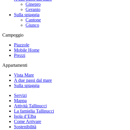
Ginepro
Geranio
Sulla spiaggia
Cantone
Giunco
Campeggio
Piazzole
Mobile Home
Prezzi
Appartamenti
Vista Mare
A due passi dal mare
Sulla spiaggia
Servizi
Mappa
Attività Tallinucci
La famiglia Tallinucci
Isola d’Elba
Come Arrivare
Sostenibilità