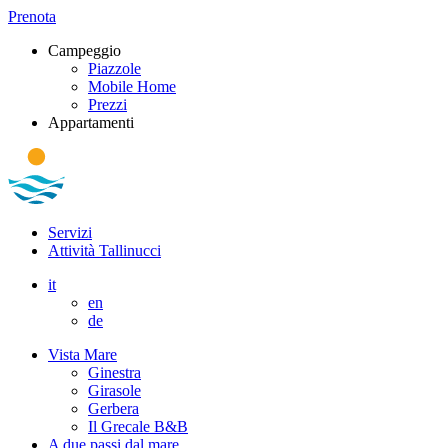
Prenota
Campeggio
Piazzole
Mobile Home
Prezzi
Appartamenti
Servizi
Attività Tallinucci
it
en
de
Vista Mare
Ginestra
Girasole
Gerbera
Il Grecale B&B
A due passi dal mare