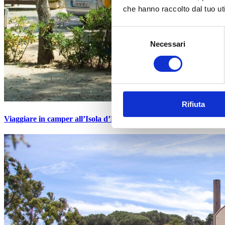
che hanno raccolto dal tuo uti
Selezione
Necessari
del
consenso
Rifiuta
Viaggiare in camper all’Isola d’Elba: aspetti pratici dal Camping