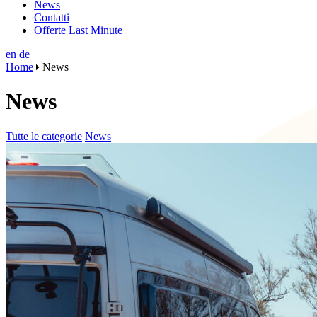
News
Contatti
Offerte Last Minute
en
de
Home
News
News
Tutte le categorie
News