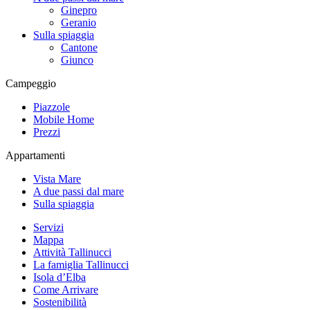
Ginepro
Geranio
Sulla spiaggia
Cantone
Giunco
Campeggio
Piazzole
Mobile Home
Prezzi
Appartamenti
Vista Mare
A due passi dal mare
Sulla spiaggia
Servizi
Mappa
Attività Tallinucci
La famiglia Tallinucci
Isola d’Elba
Come Arrivare
Sostenibilità