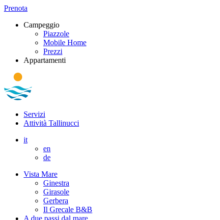
Prenota
Campeggio
Piazzole
Mobile Home
Prezzi
Appartamenti
Servizi
Attività Tallinucci
it
en
de
Vista Mare
Ginestra
Girasole
Gerbera
Il Grecale B&B
A due passi dal mare