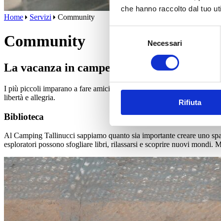
che hanno raccolto dal tuo uti
Home
Servizi
Community
Selezione
Community
Necessari
del
consenso
La vacanza in campeggio è una scuola di v
I più piccoli imparano a fare amicizia in modo autentico, riscoprendo il
libertà e allegria.
Rifiuta
Biblioteca
Al Camping Tallinucci sappiamo quanto sia importante creare uno spaz
esploratori possono sfogliare libri, rilassarsi e scoprire nuovi mondi. Me