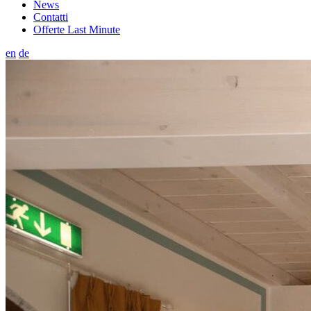
News
Contatti
Offerte Last Minute
en
de