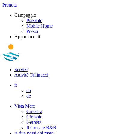
Prenota
Campeggio
Piazzole
Mobile Home
Prezzi
Appartamenti
Servizi
Attività Tallinucci
it
en
de
Vista Mare
Ginestra
Girasole
Gerbera
Il Grecale B&B
A due passi dal mare