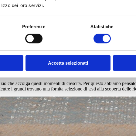
lizzo dei loro servizi.
Preferenze
Statistiche
ita
 valore della condivisione e della creatività. Si gioca, si esplora, si cr
Accetta selezionati
io che accolga questi momenti di crescita. Per questo abbiamo pensato a
ntre i grandi trovano una fornita selezione di testi alla scoperta delle ric