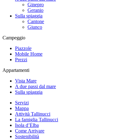
Ginepro
Geranio
Sulla spiaggia
Cantone
Giunco
Campeggio
Piazzole
Mobile Home
Prezzi
Appartamenti
Vista Mare
A due passi dal mare
Sulla spiaggia
Servizi
Mappa
Attività Tallinucci
La famiglia Tallinucci
Isola d’Elba
Come Arrivare
Sostenibilità