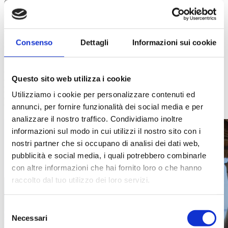
Camping Tallinucci, è il luogo perfetto per gustare ogni pasto della
giornata: aperto dall’alba fino a cena per tutta la stagione, offre un
menu che celebra i prodotti locali, proponendo piatti freschi e pizze
cotte al momento con vista mare.
Consenso
Dettagli
Informazioni sui cookie
Beach Bar
A pochi passi dal campeggio, anche il
Beach Bar Il Cantone
ti
Questo sito web utilizza i cookie
accoglie in un’atmosfera informale, perfetto per un brunch al mare o
per goderti un cocktail al tramonto. Situato accanto al complesso di
Utilizziamo i cookie per personalizzare contenuti ed
appartamenti
Cantone
, il beach bar è un’oasi di relax per chi cerca
un momento di pausa tra un’avventura e l’altra.
annunci, per fornire funzionalità dei social media e per
analizzare il nostro traffico. Condividiamo inoltre
informazioni sul modo in cui utilizzi il nostro sito con i
nostri partner che si occupano di analisi dei dati web,
pubblicità e social media, i quali potrebbero combinarle
con altre informazioni che hai fornito loro o che hanno
raccolto dal tuo utilizzo dei loro servizi.
Selezione
Necessari
del