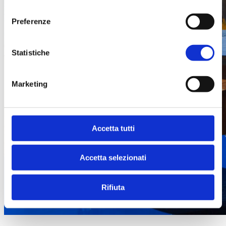
consenso
Preferenze
Statistiche
Marketing
Accetta tutti
Accetta selezionati
Rifiuta