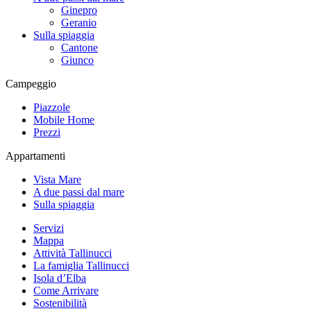
Ginepro
Geranio
Sulla spiaggia
Cantone
Giunco
Campeggio
Piazzole
Mobile Home
Prezzi
Appartamenti
Vista Mare
A due passi dal mare
Sulla spiaggia
Servizi
Mappa
Attività Tallinucci
La famiglia Tallinucci
Isola d’Elba
Come Arrivare
Sostenibilità