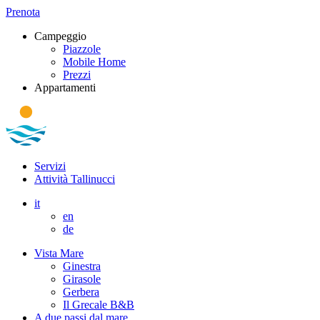
Prenota
Campeggio
Piazzole
Mobile Home
Prezzi
Appartamenti
Servizi
Attività Tallinucci
it
en
de
Vista Mare
Ginestra
Girasole
Gerbera
Il Grecale B&B
A due passi dal mare