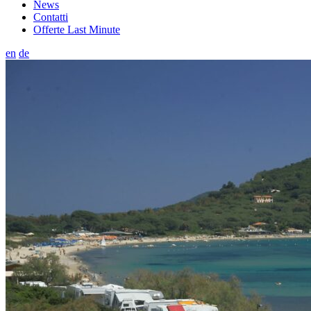
News
Contatti
Offerte Last Minute
en
de