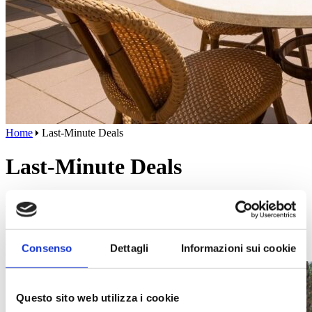
Home
Last-Minute Deals
Last-Minute Deals
Last Minute – Book now
On this page, you’ll find a real-time updated list of our
accommodations and pitches that have become available again.
Consenso
Dettagli
Informazioni sui cookie
Check the dates and book your getaway now before it’s too late!
Questo sito web utilizza i cookie