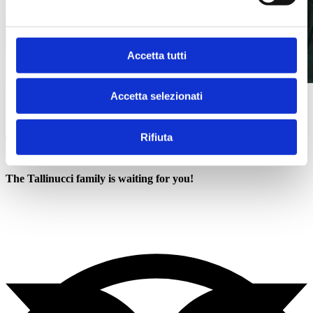
Accetta tutti
Accetta selezionati
FAQ
Rifiuta
What time can I arrive?
The Tallinucci family is waiting for you!