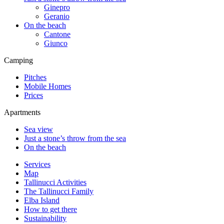
Ginepro
Geranio
On the beach
Cantone
Giunco
Camping
Pitches
Mobile Homes
Prices
Apartments
Sea view
Just a stone’s throw from the sea
On the beach
Services
Map
Tallinucci Activities
The Tallinucci Family
Elba Island
How to get there
Sustainability