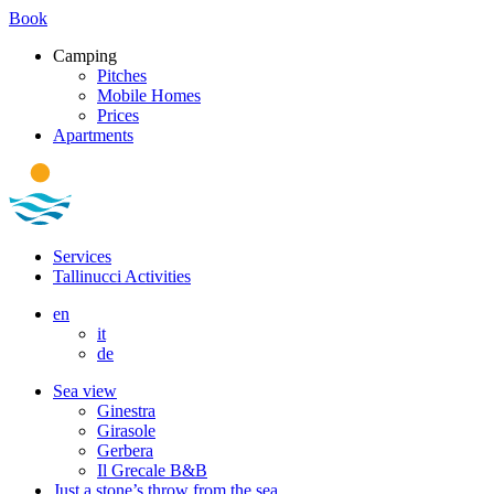
Book
Camping
Pitches
Mobile Homes
Prices
Apartments
Services
Tallinucci Activities
en
it
de
Sea view
Ginestra
Girasole
Gerbera
Il Grecale B&B
Just a stone’s throw from the sea