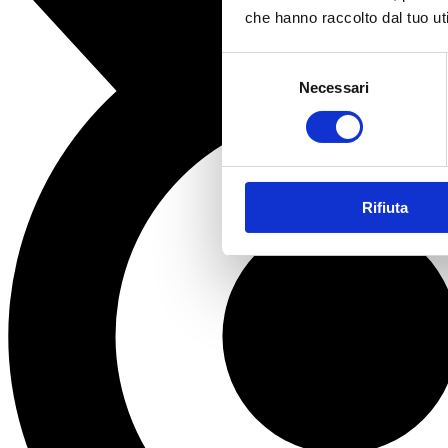
che hanno raccolto dal tuo uti
Selezione
Necessari
del
consenso
Rifiuta