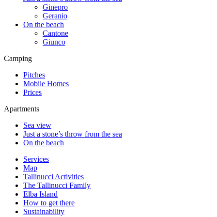
Ginepro
Geranio
On the beach
Cantone
Giunco
Camping
Pitches
Mobile Homes
Prices
Apartments
Sea view
Just a stone’s throw from the sea
On the beach
Services
Map
Tallinucci Activities
The Tallinucci Family
Elba Island
How to get there
Sustainability