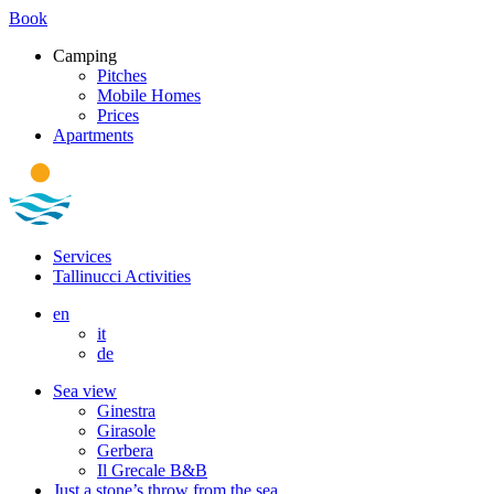
Book
Camping
Pitches
Mobile Homes
Prices
Apartments
Services
Tallinucci Activities
en
it
de
Sea view
Ginestra
Girasole
Gerbera
Il Grecale B&B
Just a stone’s throw from the sea